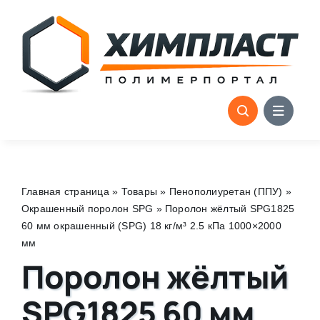
Skip
to
content
Главная страница
»
Товары
»
Пенополиуретан (ППУ)
»
Окрашенный поролон SPG
»
Поролон жёлтый SPG1825
60 мм окрашенный (SPG) 18 кг/м³ 2.5 кПа 1000×2000
мм
Поролон жёлтый
SPG1825 60 мм