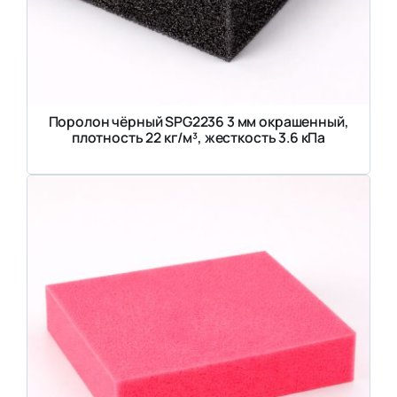
Поролон чёрный SPG2236 3 мм окрашенный,
плотность 22 кг/м³, жесткость 3.6 кПа