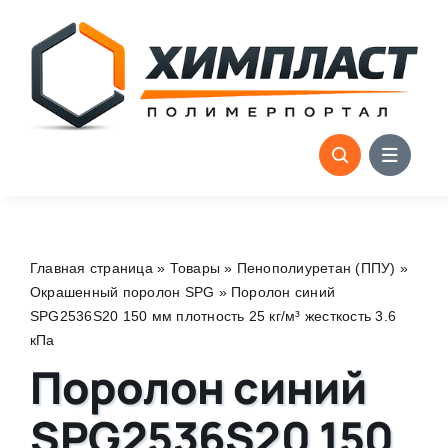
Skip
to
content
Главная страница
»
Товары
»
Пенополиуретан (ППУ)
»
Окрашенный поролон SPG
»
Поролон синий
SPG2536S20 150 мм плотность 25 кг/м³ жесткость 3.6
кПа
Поролон синий
SPG2536S20 150