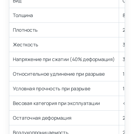
Вид
Стан
Толщина
8 мм
Плотность
25 к
Жесткость
3,6 
Напряжение при сжатии (40% деформация)
3,6±
Относительное удлинение при разрыве
110 
Условная прочность при разрыве
100 
Весовая категория при эксплуатации
< 70 
Остаточная деформация
2,1-3
Воздухопроницаемость
2,2-