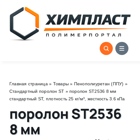
Skip
to
content
Главная страница
»
Товары
»
Пенополиуретан (ППУ)
»
Стандартный поролон ST
»
поролон ST2536 8 мм
стандартный ST, плотность 25 кг/м³, жесткость 3.6 кПа
поролон ST2536
8 мм