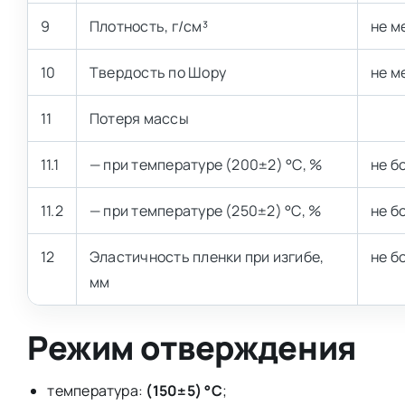
9
Плотность, г/см³
не м
10
Твердость по Шору
не м
11
Потеря массы
11.1
— при температуре (200±2) °С, %
не б
11.2
— при температуре (250±2) °С, %
не бо
12
Эластичность пленки при изгибе,
не б
мм
Режим отверждения
температура:
(150±5) °С
;