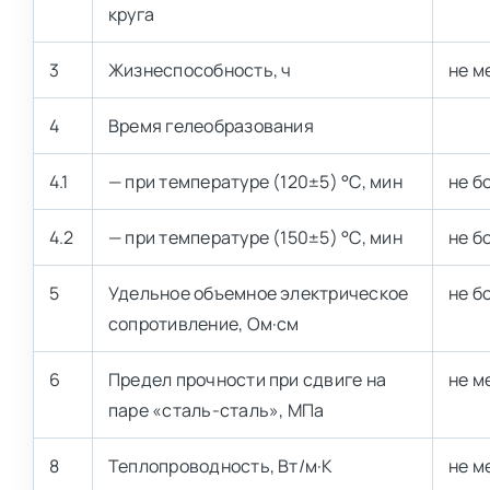
круга
3
Жизнеспособность, ч
не м
4
Время гелеобразования
4.1
— при температуре (120±5) °С, мин
не б
4.2
— при температуре (150±5) °С, мин
не б
5
Удельное объемное электрическое
не бо
сопротивление, Ом·см
6
Предел прочности при сдвиге на
не м
паре «сталь-сталь», МПа
8
Теплопроводность, Вт/м·К
не м