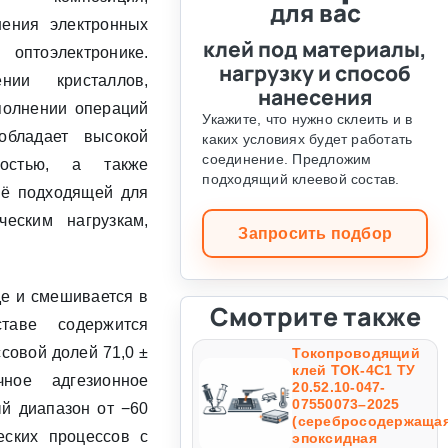
для вас
нения электронных
клей под материалы,
оптоэлектронике.
нагрузку и способ
нии кристаллов,
нанесения
полнении операций
Укажите, что нужно склеить и в
обладает высокой
каких условиях будет работать
соединение. Предложим
ностью, а также
подходящий клеевой состав.
её подходящей для
ческим нагрузкам,
Запросить подбор
де и смешивается в
Смотрите также
таве содержится
совой долей 71,0 ±
Токопроводящий
клей ТОК-4С1 ТУ
ное адгезионное
20.52.10-047-
07550073–2025
й диапазон от −60
(серебросодержаща
еских процессов с
эпоксидная