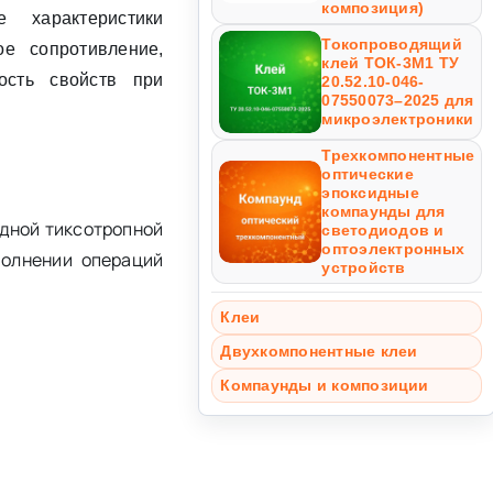
композиция)
е характеристики
Токопроводящий
ое сопротивление,
клей ТОК-3М1 ТУ
ость свойств при
20.52.10-046-
07550073–2025 для
микроэлектроники
Трехкомпонентные
оптические
эпоксидные
компаунды для
дной тиксотропной
светодиодов и
оптоэлектронных
полнении операций
устройств
Клеи
Двухкомпонентные клеи
Компаунды и композиции