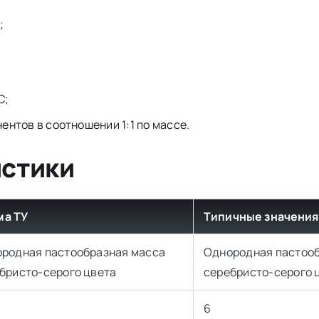
;
С;
нтов в соотношении 1:1 по массе.
истики
ма ТУ
Типичные значения
родная пастообразная масса
Однородная пастоо
бристо-серого цвета
серебристо-серого 
6