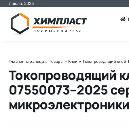
7 июля, 2026
Skip
to
content
Главная страница
»
Товары
»
Клеи
»
Токопроводящий клей 
Токопроводящий кл
07550073–2025 се
микроэлектроник