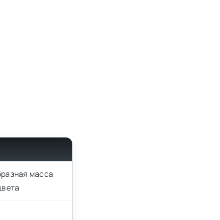
бразная масса
цвета