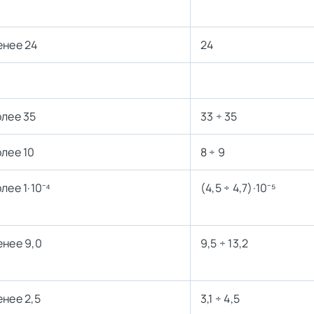
енее 24
24
олее 35
33 ÷ 35
олее 10
8 ÷ 9
лее 1·10⁻⁴
(4,5 ÷ 4,7)·10⁻⁵
енее 9,0
9,5 ÷ 13,2
енее 2,5
3,1 ÷ 4,5