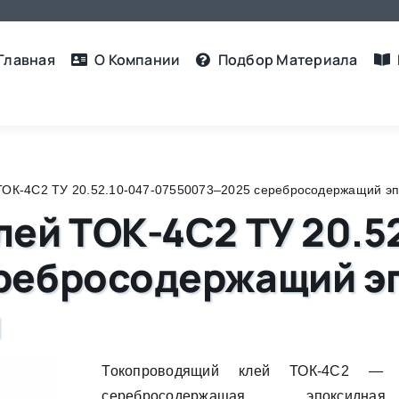
Главная
О Компании
Подбор Материалa
ТОК-4С2 ТУ 20.52.10-047-07550073–2025 серебросодержащий эп
ей ТОК-4С2 ТУ 20.52
ребросодержащий э
и
Токопроводящий клей ТОК-4С2 — д
серебросодержащая эпоксидна