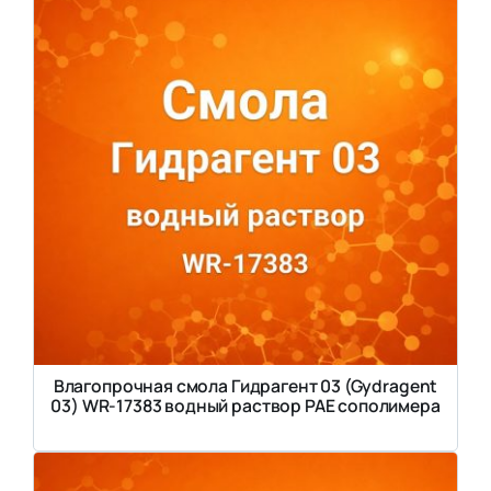
Влагопрочная смола Гидрагент 03 (Gydragent
03) WR-17383 водный раствор PAE сополимера