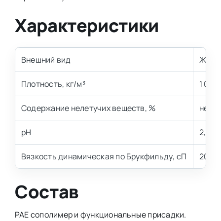
Характеристики
Внешний вид
Жидко
Плотность, кг/м³
1 000 
Содержание нелетучих веществ, %
не ме
рН
2,0 – 
Вязкость динамическая по Брукфильду, сП
20 – 
Состав
PAE сополимер и функциональные присадки.