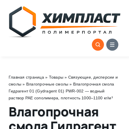
Skip
to
content
Главная страница
»
Товары
»
Связующие, дисперсии и
смолы
»
Влагопрочные смолы
»
Влагопрочная смола
Гидрагент 01 (Gydragent 01) PWR-002 — водный
раствор PAE сополимера, плотность 1000–1100 кг/м³
Влагопрочная
смола Гидрагент