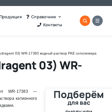
Продукция
Справочник
Контакты
ydragent 03) WR-17383 водный раствор PAE сополимера
ragent 03) WR-
Подберём
икул WR-17383 —
аствора катионного
для вас
адками.
смолу или