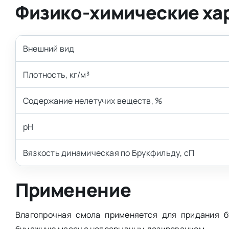
Физико-химические ха
Внешний вид
Плотность, кг/м³
Содержание нелетучих веществ, %
рН
Вязкость динамическая по Брукфильду, сП
Применение
Влагопрочная смола применяется для придания б
бумажную массу с непрерывным дозированием.