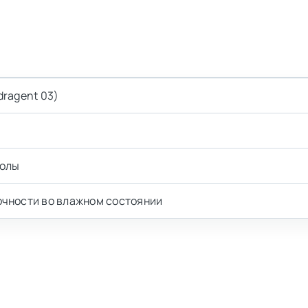
dragent 03)
молы
очности во влажном состоянии