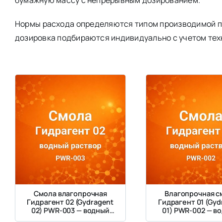
Нормы расхода определяются типом производимой пр
дозировка подбираются индивидуально с учетом тех
Смола влагопрочная
Влагопрочная с
Гидрагент 02 (Gydragent
Гидрагент 01 (Gyd
02) PWR-003 — водный
01) PWR-002 — в
раствор PAE сополимера
раствор PAE сопо