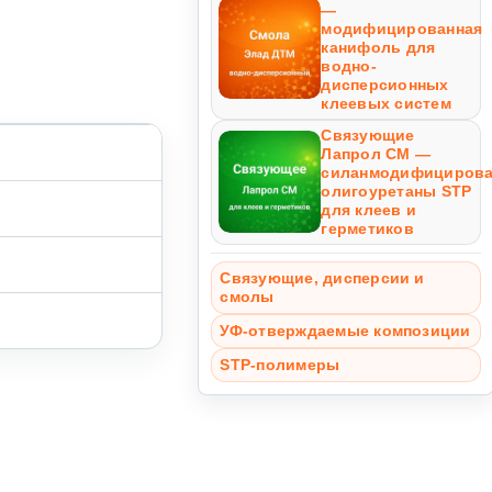
—
модифицированная
канифоль для
водно-
дисперсионных
клеевых систем
Связующие
Лапрол СМ —
силанмодифициров
олигоуретаны STP
для клеев и
герметиков
Связующие, дисперсии и
смолы
УФ-отверждаемые композиции
STP-полимеры