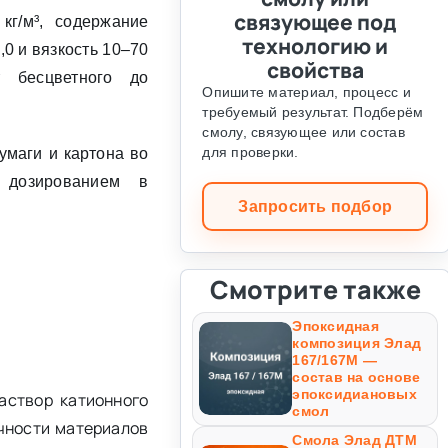
связующее под
кг/м³, содержание
технологию и
,0 и вязкость 10–70
свойства
т бесцветного до
Опишите материал, процесс и
требуемый результат. Подберём
смолу, связующее или состав
для проверки.
маги и картона во
 дозированием в
Запросить подбор
Смотрите также
Эпоксидная
композиция Элад
167/167М —
состав на основе
эпоксидиановых
аствор катионного
смол
чности материалов
Смола Элад ДТМ