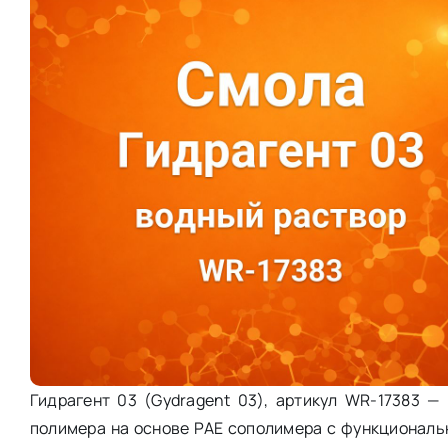
Гидрагент 03 (Gydragent 03), артикул WR-17383 
полимера на основе PAE сополимера с функционал