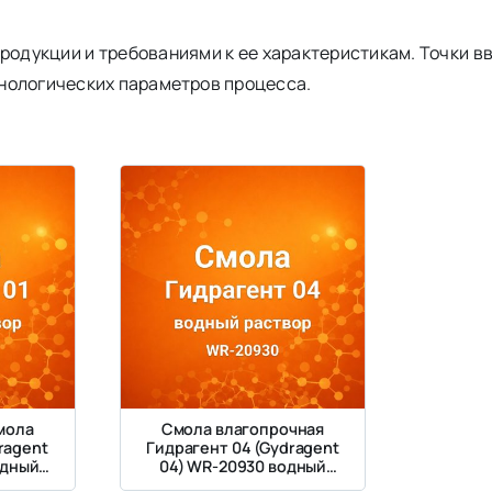
одукции и требованиями к ее характеристикам. Точки в
нологических параметров процесса.
мола
Смола влагопрочная
ragent
Гидрагент 04 (Gydragent
одный
04) WR-20930 водный
лимера,
раствор PAE, плотность