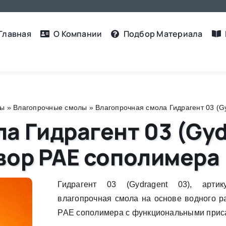
Главная
О Компании
Подбор Материалa
лы
»
Влагопрочные смолы
»
Влагопрочная смола Гидрагент 03 (G
а Гидрагент 03 (Gyd
вор PAE сополимера
Гидрагент 03 (Gydragent 03), арт
влагопрочная смола на основе водного р
PAE сополимера с функциональными прис