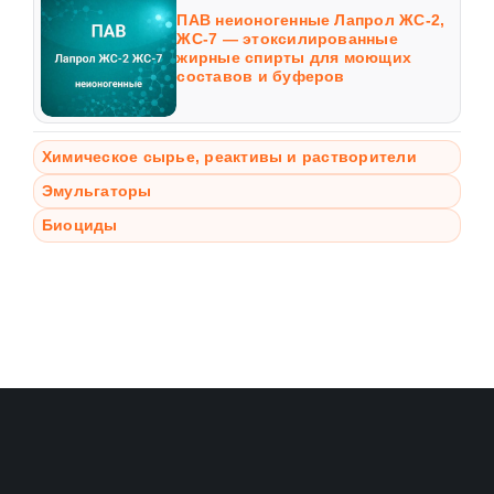
ПАВ неионогенные Лапрол ЖС-2,
ЖС-7 — этоксилированные
жирные спирты для моющих
составов и буферов
Химическое сырье, реактивы и растворители
Эмульгаторы
Биоциды