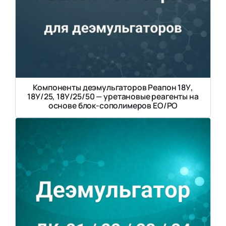
Компоненты деэмульгаторов Реапон 18У,
18У/25, 18У/25/50 — уретановые реагенты на
основе блок-сополимеров EO/PO