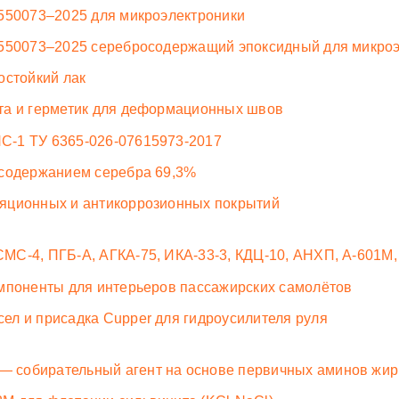
550073–2025 для микроэлектроники
7550073–2025 серебросодержащий эпоксидный для микро
остойкий лак
та и герметик для деформационных швов
С-1 ТУ 6365-026-07615973-2017
 содержанием серебра 69,3%
яционных и антикоррозионных покрытий
С-4, ПГБ-А, АГКА-75, ИКА-33-3, КДЦ-10, АНХП, А-601М,
мпоненты для интерьеров пассажирских самолётов
л и присадка Cupper для гидроусилителя руля
 собирательный агент на основе первичных аминов жир