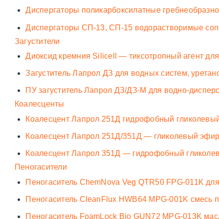
Диспергаторы поликарбоксилатные гребнеобразно
Диспергаторы СП-13, СП-15 водорастворимые соп
Загустители
Диоксид кремния Silicell — тиксотропный агент дл
Загуститель Лапрол ДЗ для водных систем, уретан
ПУ загуститель Лапрол ДЗ/ДЗ-М для водно-диспер
Коалесценты
Коалесцент Лапрол 251Д гидрофобный гликолевы
Коалесцент Лапрол 251Д/351Д — гликолевый эфир
Коалесцент Лапрол 351Д — гидрофобный гликоле
Пеногасители
Пеногаситель ChemNova Veg QTR50 FPG-011K для
Пеногаситель CleanFlux HWB64 MPG-001K смесь 
Пеногаситель FoamLock Bio GUN72 MPG-013K масл