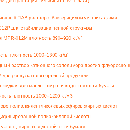
M для флотации сильвинита (KCl·NaCl)
нионный ПАВ раствор с бактерицидными присадками
012P для стабилизации пенной структуры
л MPR-012M плотность 890–920 кг/м³
ть, плотность 1000–1300 кг/м³
дный раствор катионного сополимера против флуоресцен
2 для роспуска влагопрочной продукции
жидкая для масло-, жиро- и водостойкости бумаги
сть плотность 1000–1200 кг/м3
ове полиалкиленгликолевых эфиров жирных кислот
дифицированной полиакриловой кислоты
масло-, жиро- и водостойкости бумаги