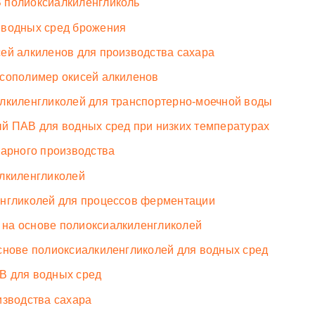
 полиоксиалкиленгликоль
 водных сред брожения
ей алкиленов для производства сахара
-сополимер окисей алкиленов
алкиленгликолей для транспортерно-моечной воды
й ПАВ для водных сред при низких температурах
харного производства
алкиленгликолей
енгликолей для процессов ферментации
на основе полиоксиалкиленгликолей
снове полиоксиалкиленгликолей для водных сред
В для водных сред
изводства сахара