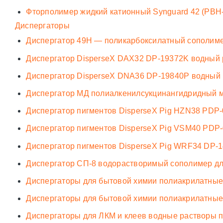
Фторполимер жидкий катионный Synguard 42 (PBH-0
Диспергаторы
Диспергатор 49Н — поликарбоксилатный сополиме
Диспергатор DisperseX DAX32 DP-19372K водный 
Диспергатор DisperseX DNA36 DP-19840P водный 
Диспергатор МД полиалкенилсукцинангидридный м
Диспергатор пигментов DisperseX Pig HZN38 PDP-0
Диспергатор пигментов DisperseX Pig VSM40 PDP-
Диспергатор пигментов DisperseX Pig WRF34 DP-
Диспергатор СП-8 водорастворимый сополимер дл
Диспергаторы для бытовой химии полиакрилатные
Диспергаторы для бытовой химии полиакрилатные
Диспергаторы для ЛКМ и клеев водные растворы п