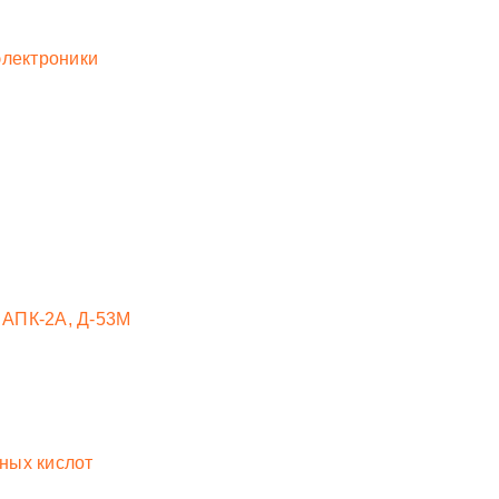
электроники
 АПК-2А, Д-53М
ных кислот