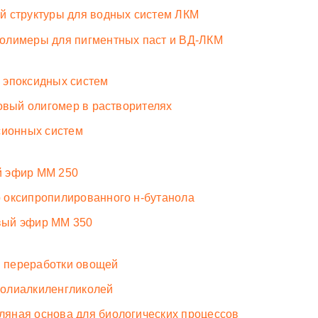
й структуры для водных систем ЛКМ
олимеры для пигментных паст и ВД-ЛКМ
я эпоксидных систем
овый олигомер в растворителях
сионных систем
й эфир ММ 250
 оксипропилированного н-бутанола
вый эфир ММ 350
 переработки овощей
полиалкиленгликолей
яная основа для биологических процессов