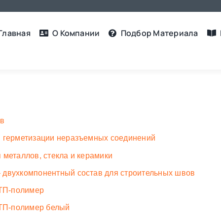
Главная
О Компании
Подбор Материалa
ав
и герметизации неразъемных соединений
 металлов, стекла и керамики
 двухкомпонентный состав для строительных швов
ТП-полимер
ТП-полимер белый