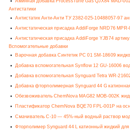
Аминная добавка ProcessTune Gas QJX84 MAD-002
Антистатики
Антистатик Анти-Анти ТУ 2382-025-10488057-97 а
Антистатическая присадка AddiForge NRD76 MPR-
Антистатическая присадка AddiForge YJB74 артику
Вспомогательные добавки
Варочная добавка Синтетик РС 01 SM-18609 жидкос
Добавка вспомогательная Synflow 12 GU-16006 во
Добавка вспомогательная Synguard Tetra WR-2160
Добавка фторполимерная Synguard 44 G катионная 
Обезвоживатель ChemNova MAG82 MOB-002K жидко
Пластификатор ChemNova BQE70 FPL-001P на осн
Смачиватель С-10 — 45%-ный водный раствор мо
Фторполимер Synguard 44 L катионный жидкий для 