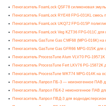
Пеногаситель FoamLock QSF78 силиконовая эмульс
Пеногаситель FoamLock RYE48 FPG-031KL смесь 
Пеногаситель FoamLock UKQ72 FPG-015P полиглик
Пеногаситель FoamLock Veg KZT36 FPG-011C для 
Пеногаситель GasTune Gas CMF68 (MPG-016K) на о
Пеногаситель GasTune Gas GFR66 MPG-015K для о
Пеногаситель ProcessTune Alum VLV70 PG-19571K 
Пеногаситель ProcessTune Fert LKV76 PG-15872K 
Пеногаситель ProcessTune WKT74 MPG-014K на ос
Пеногаситель Лапрол ПБ-3 — неионогенное ПАВ д
Пеногаситель Лапрол ПБК-2 неионогенное ПАВ дл
Пеногаситель Лапрол ПВД-3 для воднодисперсио